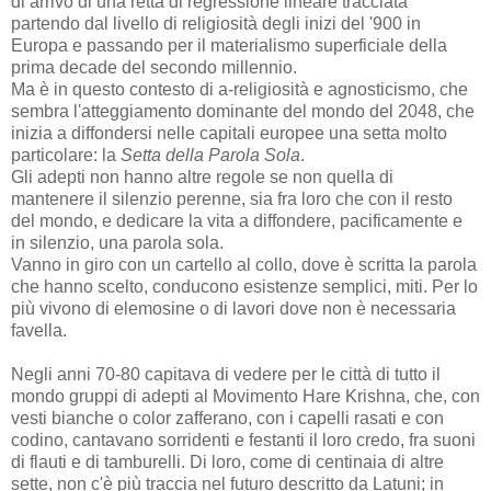
di arrivo di una retta di regressione lineare tracciata
partendo dal livello di religiosità degli inizi del '900 in
Europa e passando per il materialismo superficiale della
prima decade del secondo millennio.
Ma è in questo contesto di a-religiosità e agnosticismo, che
sembra l'atteggiamento dominante del mondo del 2048, che
inizia a diffondersi nelle capitali europee una setta molto
particolare: la
Setta della Parola Sola
.
Gli adepti non hanno altre regole se non quella di
mantenere il silenzio perenne, sia fra loro che con il resto
del mondo, e dedicare la vita a diffondere, pacificamente e
in silenzio, una parola sola.
Vanno in giro con un cartello al collo, dove è scritta la parola
che hanno scelto, conducono esistenze semplici, miti. Per lo
più vivono di elemosine o di lavori dove non è necessaria
favella.
Negli anni 70-80 capitava di vedere per le città di tutto il
mondo gruppi di adepti al Movimento Hare Krishna, che, con
vesti bianche o color zafferano, con i capelli rasati e con
codino, cantavano sorridenti e festanti il loro credo, fra suoni
di flauti e di tamburelli. Di loro, come di centinaia di altre
sette, non c'è più traccia nel futuro descritto da Latuni; in