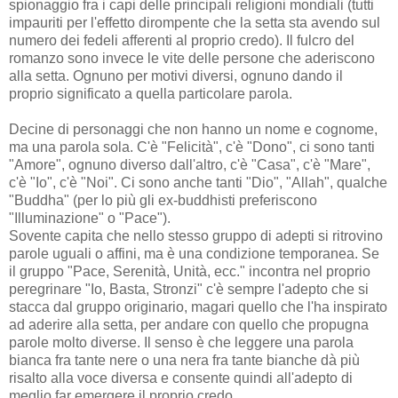
spionaggio fra i capi delle principali religioni mondiali (tutti
impauriti per l'effetto dirompente che la setta sta avendo sul
numero dei fedeli afferenti al proprio credo). Il fulcro del
romanzo sono invece le vite delle persone che aderiscono
alla setta. Ognuno per motivi diversi, ognuno dando il
proprio significato a quella particolare parola.
Decine di personaggi che non hanno un nome e cognome,
ma una parola sola. C'è "Felicità", c'è "Dono", ci sono tanti
"Amore", ognuno diverso dall'altro, c'è "Casa", c'è "Mare",
c'è "Io", c'è "Noi". Ci sono anche tanti "Dio", "Allah", qualche
"Buddha" (per lo più gli ex-buddhisti preferiscono
"Illuminazione" o "Pace").
Sovente capita che nello stesso gruppo di adepti si ritrovino
parole uguali o affini, ma è una condizione temporanea. Se
il gruppo "Pace, Serenità, Unità, ecc." incontra nel proprio
peregrinare "Io, Basta, Stronzi" c'è sempre l'adepto che si
stacca dal gruppo originario, magari quello che l'ha inspirato
ad aderire alla setta, per andare con quello che propugna
parole molto diverse. Il senso è che leggere una parola
bianca fra tante nere o una nera fra tante bianche dà più
risalto alla voce diversa e consente quindi all'adepto di
meglio far emergere il proprio credo.