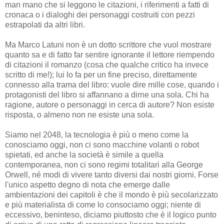
man mano che si leggono le citazioni, i riferimenti a fatti di
cronaca o i dialoghi dei personaggi costruiti con pezzi
estrapolati da altri libri.
Ma Marco Latuni non è un dotto scrittore che vuol mostrare
quanto sa e di fatto far sentire ignorante il lettore riempendo
di citazioni il romanzo (cosa che qualche critico ha invece
scritto di me!); lui lo fa per un fine preciso, direttamente
connesso alla trama del libro: vuole dire mille cose, quando i
protagonisti del libro si affannano a dirne una sola. Chi ha
ragione, autore o personaggi in cerca di autore? Non esiste
risposta, o almeno non ne esiste una sola.
Siamo nel 2048, la tecnologia è più o meno come la
conosciamo oggi, non ci sono macchine volanti o robot
spietati, ed anche la società è simile a quella
contemporanea, non ci sono regimi totalitari alla George
Orwell, né modi di vivere tanto diversi dai nostri giorni. Forse
l'unico aspetto degno di nota che emerge dalle
ambientazioni dei capitoli è che il mondo è più secolarizzato
e più materialista di come lo consociamo oggi; niente di
eccessivo, beninteso, diciamo piuttosto che è il logico punto