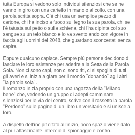
tutta Europa si vedono solo individui silenziosi che se ne
vanno in giro con una cartello in mano o al collo, con una
parola scritta sopra. C'è chi usa un semplice pezzo di
cartone, chi ha inciso a fuoco sul legno la sua parola, chi se
l'è tatuata sul petto o sulla schiena, chi l'ha dipinta col suo
sangue su un telo bianco e lo va sventolando con vigore in
faccia agli uomini del 2048, che guardano sconcertati senza
capire.
Eppure qualcuno capisce. Sempre più persone decidono di
lasciare le loro esistenze per aderire alla Setta della Parola
Sola. Non ci sono capi, non ci sono riti, ci si spoglia di tutti
gli averi e si inizia a giare per il mondo "donando" agli altri
"la parola sola".
Il romanzo inizia proprio con una ragazza della "Milano
bene" che, vedendo un gruppo di adepti camminare
silenziosi per le via del centro, scrive con il rossetto la parola
"Perdono" sulle pagine di un libro universitario e si unisce a
loro.
A dispetto dell'incipit citato all'inizio, poco spazio viene dato
al pur affascinante intreccio di spionaggio e contro-