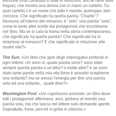
edizione (mai cambiata in tutte le riedizioni, anche nelle altre
lingue), che mostra una donna con in mano un cartello. Su
quel cartello c'è un nome che tutto il mondo, purtroppo, ben
conosce. Che significato ha quella parola "Charlie"?
Nessuno all'interno del romanzo; è "solo" una parola "sola",
come le tante altre scelte dai protagonisti che incontriamo
nel libro. Ma se si cala la trama nella storia contemporanea,
che significato ha quella parola? Che significato ha in
relazione al romanzo? E che significato in relazione alle
nostre vite?»
The Sun
: «Un libro che apre degli interrogativi profondi in
ogni lettore: chi sono io, quale parola sono? sono stato
sempre questa parola o un'altra? o molte altre? e se sono
stato tante parole nella mia vita forse è assurdo sceglierne
una soltanto? ma se avessi l'energia per dire una parola
sola ed una soltanto... quale direi?»
Washington Post
: «Un capolavoro assoluto: un libro dove
tutti i protagonisti affermano, anzi, gridano al mondo una
parola sola, ma che lascia nel lettore solo domande aperte.
Soprattutto, forse, perché si grida in silenzio.»