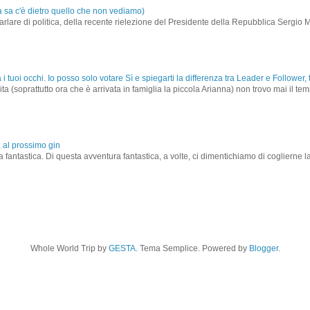
a sa c'è dietro quello che non vediamo)
rlare di politica, della recente rielezione del Presidente della Repubblica Sergio M
à i tuoi occhi. Io posso solo votare Sì e spiegarti la differenza tra Leader e Follower
(soprattutto ora che è arrivata in famiglia la piccola Arianna) non trovo mai il tempo
 al prossimo gin
a fantastica. Di questa avventura fantastica, a volte, ci dimentichiamo di coglierne 
Whole World Trip by
GESTA
. Tema Semplice. Powered by
Blogger
.