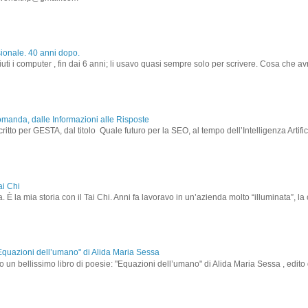
sionale. 40 anni dopo.
ti i computer , fin dai 6 anni; li usavo quasi sempre solo per scrivere. Cosa che avr
omanda, dalle Informazioni alle Risposte
critto per GESTA, dal titolo Quale futuro per la SEO, al tempo dell’Intelligenza Artif
ai Chi
. È la mia storia con il Tai Chi. Anni fa lavoravo in un’azienda molto “illuminata”, la cu
i "Equazioni dell’umano" di Alida Maria Sessa
 un bellissimo libro di poesie: "Equazioni dell’umano" di Alida Maria Sessa , edito 