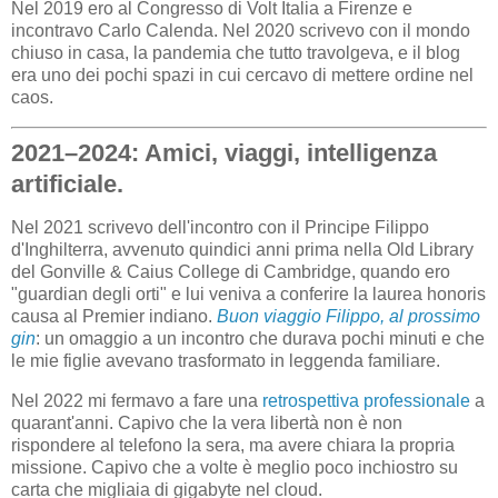
Nel 2019 ero al Congresso di Volt Italia a Firenze e
incontravo Carlo Calenda. Nel 2020 scrivevo con il mondo
chiuso in casa, la pandemia che tutto travolgeva, e il blog
era uno dei pochi spazi in cui cercavo di mettere ordine nel
caos.
2021–2024: Amici, viaggi, intelligenza
artificiale.
Nel 2021 scrivevo dell'incontro con il Principe Filippo
d'Inghilterra, avvenuto quindici anni prima nella Old Library
del Gonville & Caius College di Cambridge, quando ero
"guardian degli orti" e lui veniva a conferire la laurea honoris
causa al Premier indiano.
Buon viaggio Filippo, al prossimo
gin
: un omaggio a un incontro che durava pochi minuti e che
le mie figlie avevano trasformato in leggenda familiare.
Nel 2022 mi fermavo a fare una
retrospettiva professionale
a
quarant'anni. Capivo che la vera libertà non è non
rispondere al telefono la sera, ma avere chiara la propria
missione. Capivo che a volte è meglio poco inchiostro su
carta che migliaia di gigabyte nel cloud.