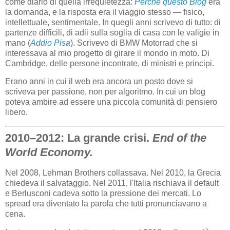
come diario di quella irrequietezza:
Perché questo Blog
era
la domanda, e la risposta era il viaggio stesso — fisico,
intellettuale, sentimentale. In quegli anni scrivevo di tutto: di
partenze difficili, di adii sulla soglia di casa con le valigie in
mano (
Addio Pisa
). Scrivevo di BMW Motorrad che si
interessava al mio progetto di girare il mondo in moto. Di
Cambridge, delle persone incontrate, di ministri e principi.
Erano anni in cui il web era ancora un posto dove si
scriveva per passione, non per algoritmo. In cui un blog
poteva ambire ad essere una piccola comunità di pensiero
libero.
2010–2012: La grande crisi.
End of the
World Economy.
Nel 2008, Lehman Brothers collassava. Nel 2010, la Grecia
chiedeva il salvataggio. Nel 2011, l'Italia rischiava il default
e Berlusconi cadeva sotto la pressione dei mercati. Lo
spread era diventato la parola che tutti pronunciavano a
cena.