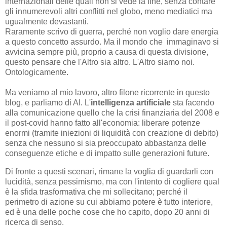
internazionali delle quali non si vede la fine, senza contare
gli innumerevoli altri conflitti nel globo, meno mediatici ma
ugualmente devastanti.
Raramente scrivo di guerra, perché non voglio dare energia
a questo concetto assurdo. Ma il mondo che immaginavo si
avvicina sempre più, proprio a causa di questa divisione,
questo pensare che l'Altro sia altro. L'Altro siamo noi.
Ontologicamente.
Ma veniamo al mio lavoro, altro filone ricorrente in questo
blog, e parliamo di AI. L'
intelligenza artificiale
sta facendo
alla comunicazione quello che la crisi finanziaria del 2008 e
il post-covid hanno fatto all'economia: liberare potenze
enormi (tramite iniezioni di liquidità con creazione di debito)
senza che nessuno si sia preoccupato abbastanza delle
conseguenze etiche e di impatto sulle generazioni future.
Di fronte a questi scenari, rimane la voglia di guardarli con
lucidità, senza pessimismo, ma con l'intento di cogliere qual
è la sfida trasformativa che mi sollecitano; perché il
perimetro di azione su cui abbiamo potere è tutto interiore,
ed è una delle poche cose che ho capito, dopo 20 anni di
ricerca di senso.