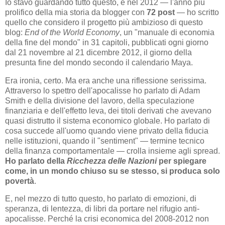
Io stavo guardando tutto questo, e nel 2012 — l'anno più
prolifico della mia storia da blogger con
72 post
— ho scritto
quello che considero il progetto più ambizioso di questo
blog:
End of the World Economy
, un "manuale di economia
della fine del mondo" in 31 capitoli, pubblicati ogni giorno
dal 21 novembre al 21 dicembre 2012, il giorno della
presunta fine del mondo secondo il calendario Maya.
Era ironia, certo. Ma era anche una riflessione serissima.
Attraverso lo spettro dell'apocalisse ho parlato di Adam
Smith e della divisione del lavoro, della speculazione
finanziaria e dell'effetto leva, dei titoli derivati che avevano
quasi distrutto il sistema economico globale. Ho parlato di
cosa succede all'uomo quando viene privato della fiducia
nelle istituzioni, quando il "sentiment" — termine tecnico
della finanza comportamentale — crolla insieme agli spread.
Ho parlato della
Ricchezza delle Nazioni
per spiegare
come, in un mondo chiuso su se stesso, si produca solo
povertà
.
E, nel mezzo di tutto questo, ho parlato di emozioni, di
speranza, di lentezza, di libri da portare nel rifugio anti-
apocalisse. Perché la crisi economica del 2008-2012 non