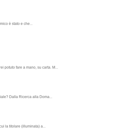
mico è stato e che...
ei potuto fare a mano, su carta. M...
iciale? Dalla Ricerca alla Doma...
i la titolare (illuminata) a...