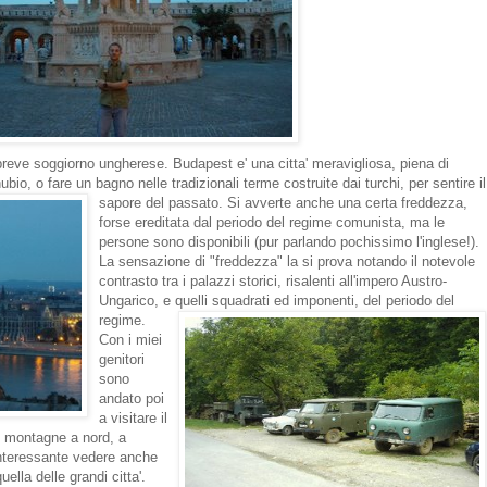
 breve soggiorno ungherese. Budapest e' una citta' meravigliosa, piena di
io, o fare un bagno nelle tradizionali terme costruite dai turchi, per sentire il
sapore del passato.
Si avverte anche una certa freddezza,
forse ereditata dal periodo del regime comunista, ma le
persone sono disponibili (pur parlando pochissimo l'inglese!).
La sensazione di "freddezza" la si prova notando il notevole
contrasto tra i palazzi storici, risalenti all'impero Austro-
Ungarico, e quelli squadrati ed imponenti, del periodo del
regime.
Con i miei
genitori
sono
andato poi
a visitare il
e montagne a nord, a
interessante vedere anche
uella delle grandi citta'.