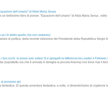
i "Equazioni dell’umano" di Alida Maria Sessa
 un bellissimo libro di poesie: "Equazioni dell’umano" di Alida Maria Sessa , edito 
a sa c'è dietro quello che non vediamo)
rlare di politica, della recente rielezione del Presidente della Repubblica Sergio M
à i tuoi occhi. Io posso solo votare Sì e spiegarti la differenza tra Leader e Follower
(soprattutto ora che è arrivata in famiglia la piccola Arianna) non trovo mai il tempo
 al prossimo gin
a fantastica. Di questa avventura fantastica, a volte, ci dimentichiamo di coglierne 