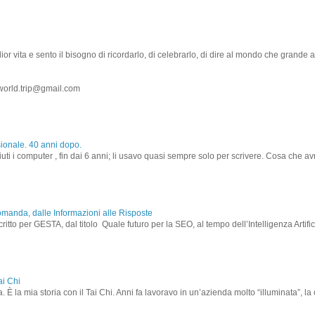
r vita e sento il bisogno di ricordarlo, di celebrarlo, di dire al mondo che grande a
world.trip@gmail.com
sionale. 40 anni dopo.
ti i computer , fin dai 6 anni; li usavo quasi sempre solo per scrivere. Cosa che avr
omanda, dalle Informazioni alle Risposte
critto per GESTA, dal titolo Quale futuro per la SEO, al tempo dell’Intelligenza Artif
ai Chi
. È la mia storia con il Tai Chi. Anni fa lavoravo in un’azienda molto “illuminata”, la cu