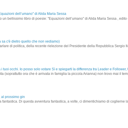
i "Equazioni dell’umano" di Alida Maria Sessa
 un bellissimo libro di poesie: "Equazioni dell’umano" di Alida Maria Sessa , edito 
a sa c'è dietro quello che non vediamo)
rlare di politica, della recente rielezione del Presidente della Repubblica Sergio M
à i tuoi occhi. Io posso solo votare Sì e spiegarti la differenza tra Leader e Follower
(soprattutto ora che è arrivata in famiglia la piccola Arianna) non trovo mai il tempo
 al prossimo gin
a fantastica. Di questa avventura fantastica, a volte, ci dimentichiamo di coglierne 