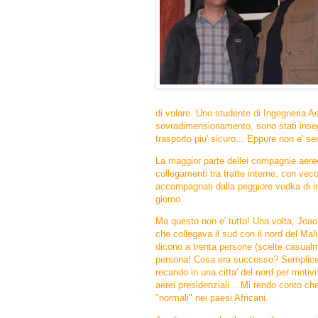
di volare. Uno studente di Ingegneria Aer
sovradimensionamento, sono stati insegn
trasporto piu' sicuro... Eppure non e' se
La maggior parte dellei compagnie aeree 
collegamenti tra tratte interne, con vec
accompagnati dalla peggiore vodka di i
giorno.
Ma questo non e' tutto!
Una volta, Joao 
che collegava il sud con il nord del Mali
dicono a trenta persone (scelte casualm
persona!
Cosa era successo?
Semplicem
recando in una citta' del nord per motiv
aerei presidenziali...
Mi rendo conto ch
"normali" nei paesi Africani.