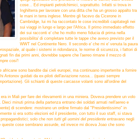
cose...
Ed impianti petrolchimici, soprattutto. Infatti si trova in
Inghilterra per lavorare con una ditta che ha un grosso appalto tra
le mani in terra inglese.
Mentre gli facevo da Cicerone in
Cambridge, lui mi ha raccontato le cose incredibili capitategli nei
sui viaggi in lungo e largo per l'Africa.
Il primo immediato effetto
dei sui racconti e' che ho molto meno fiducia di prima nella
possibilita' di completare tutte le tappe che avevo previsto per il
WWT nel Continente Nero.
Il secondo e' che mi e' venuta la paura
ospaziale, al quale i sistemi in ridondanza, le norme di sicurezza, i fattori di
ati fin dai primi anni, dovrebbe sapere che l'aereo rimane il mezzo di
mpre cosi'!
africane sono bandite dai cieli europei, ma continuano imperterrite a fornire
chi Antonov guidati da ex-piloti dell'aviazione russa... (quasi sempre
mportazione).
Gli schianti di queste carcasse volanti sono all'ordine del
era in Mali per fare dei rilevamenti in una miniera. Doveva prendere un volo
. Dieci minuti prima della partenza entrano dei soldati armati nell'aereo e
ente) di scendere: mostrano un ordine firmato dal "Presidentissimo" in
ente si era sotto elezioni ed il presidente, con tutto il suo staff, si stava
i propagandistici; solo che non
tutti gli uomini del presidente
entravano negli
e queste cose sembrano assurde, ed invece mi diceva Joao che sono