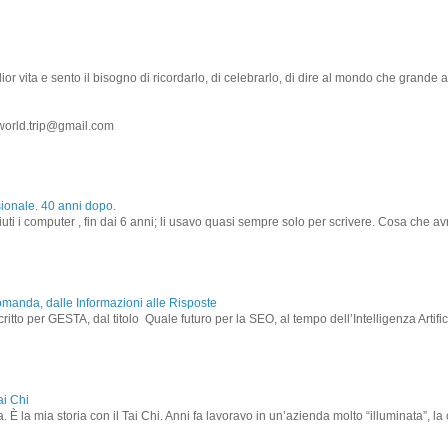
r vita e sento il bisogno di ricordarlo, di celebrarlo, di dire al mondo che grande a
world.trip@gmail.com
sionale. 40 anni dopo.
ti i computer , fin dai 6 anni; li usavo quasi sempre solo per scrivere. Cosa che avr
omanda, dalle Informazioni alle Risposte
critto per GESTA, dal titolo Quale futuro per la SEO, al tempo dell’Intelligenza Artif
ai Chi
. È la mia storia con il Tai Chi. Anni fa lavoravo in un’azienda molto “illuminata”, la cu