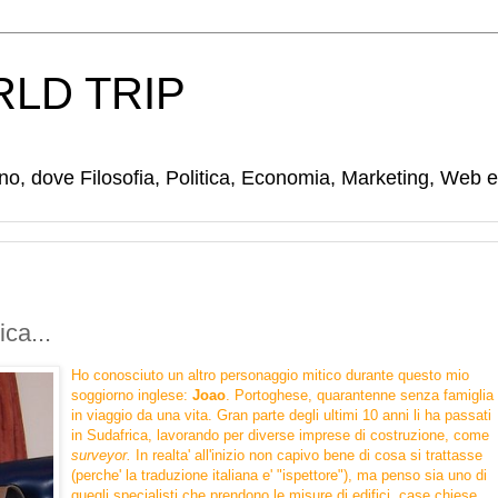
LD TRIP
tino, dove Filosofia, Politica, Economia, Marketing, Web 
ica...
Ho conosciuto un altro personaggio mitico durante questo mio
soggiorno inglese:
Joao
.
Portoghese, quarantenne senza famiglia
in viaggio da una vita. Gran parte degli ultimi 10 anni li ha passati
in Sudafrica, lavorando per diverse imprese di costruzione, come
surveyor.
In realta' all'inizio non capivo bene di cosa si trattasse
(perche' la traduzione italiana e' "ispettore"), ma penso sia uno di
quegli specialisti che prendono le misure di edifici, case chiese