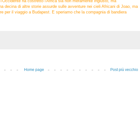
 l'Occidente ha costretto l'Africa sia non meramente ingiusto, ma
a decina di altre storie assurde sulle avventure nei cieli Africani di Joao, ma
e per il viaggio a Budapest. E speriamo che la compagnia di bandiera
Home page
Post più vecchio