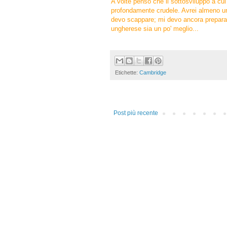
A volte penso che il sottosviluppo a cui
profondamente crudele.
Avrei almeno un
devo scappare; mi devo ancora preparar
ungherese sia un po' meglio...
Etichette:
Cambridge
Post più recente