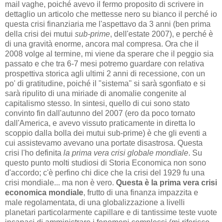
mail vaghe, poiché avevo il fermo proposito di scrivere in
dettaglio un articolo che mettesse nero su bianco il perché io
questa crisi finanziaria me l'aspettavo da 3 anni (ben prima
della crisi dei mutui
sub-prime
, dell'estate 2007), e perché è
di una gravità enorme, ancora mal compresa. Ora che il
2008 volge al termine, mi viene da sperare che il peggio sia
passato e che tra 6-7 mesi potremo guardare con relativa
prospettiva storica agli ultimi 2 anni di recessione, con un
po' di gratitudine, poiché il "sistema" si sarà sgonfiato e si
sarà ripulito di una miriade di anomalie congenite al
capitalismo stesso. In sintesi, quello di cui sono stato
convinto fin dall'autunno del 2007 (ero da poco tornato
dall'America, e avevo vissuto praticamente in diretta lo
scoppio dalla bolla dei mutui sub-prime) è che gli eventi a
cui assistevamo avevano una portate disastrosa. Questa
crisi l'ho definita
la prima vera crisi globale mondiale
. Su
questo punto molti studiosi di Storia Economica non sono
d'accordo; c'è perfino chi dice che la crisi del 1929 fu una
crisi mondiale... ma non è vero.
Questa è la prima vera crisi
economica mondiale
, frutto di una finanza impazzita e
male regolamentata, di una globalizzazione a livelli
planetari particolarmente capillare e di tantissime teste vuote