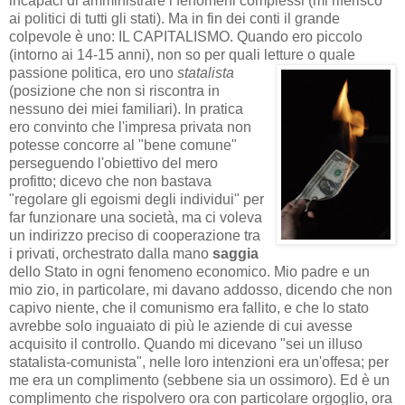
incapaci di amministrare i fenomeni complessi (mi riferisco
ai politici di tutti gli stati). Ma in fin dei conti il grande
colpevole è uno: IL CAPITALISMO. Quando ero piccolo
(intorno ai 14-15 anni), non so per quali letture o quale
passione politica, ero
uno
statalista
(posizione che non si riscontra in
nessuno dei miei familiari). In pratica
ero convinto che l'impresa privata non
potesse concorre al "bene comune"
perseguendo l'obiettivo del mero
profitto; dicevo che non bastava
"regolare gli egoismi degli individui" per
far funzionare una società, ma ci voleva
un indirizzo preciso di cooperazione tra
i privati, orchestrato dalla mano
saggia
dello Stato in ogni fenomeno economico. Mio padre e un
mio zio, in particolare, mi davano addosso, dicendo che non
capivo niente, che il comunismo era fallito, e che lo stato
avrebbe solo inguaiato di più le aziende di cui avesse
acquisito il controllo. Quando mi dicevano "sei un illuso
statalista-comunista", nelle loro intenzioni era un'offesa; per
me era un complimento (sebbene sia un ossimoro). Ed è un
complimento che rispolvero ora con particolare orgoglio, ora