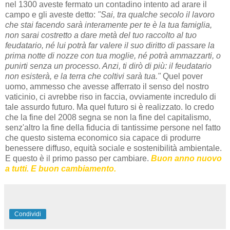
nel 1300 aveste fermato un contadino intento ad arare il
campo e gli aveste detto:
"Sai, tra qualche secolo il lavoro
che stai facendo sarà interamente per te è la tua famiglia,
non sarai costretto a dare metà del tuo raccolto al tuo
feudatario, né lui potrà far valere il suo diritto di passare la
prima notte di nozze con tua moglie, né potrà ammazzarti, o
punirti senza un processo. Anzi, ti dirò di più: il feudatario
non esisterà, e la terra che coltivi sarà tua."
Quel pover
uomo, ammesso che avesse afferrato il senso del nostro
vaticinio, ci avrebbe riso in faccia, ovviamente incredulo di
tale assurdo futuro. Ma quel futuro si è realizzato. Io credo
che la fine del 2008 segna se non la fine del capitalismo,
senz'altro la fine della fiducia di tantissime persone nel fatto
che questo sistema economico sia capace di produrre
benessere diffuso, equità sociale e sostenibilità ambientale.
E questo è il primo passo per cambiare.
Buon anno nuovo
a tutti. E buon cambiamento.
Condividi