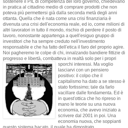
sostenere il PIL di competenza del loro governo, chiedevano
in pratica al cittadino medio di comprare prodotti che non
poteva più permettersi già dalla seconda metà degli anni
ottanta. Quella che è nata come una crisi finanziaria è
divenuta una crisi dell'economia reale, ed io, come milioni di
altri lavoratori in tutto il mondo, rischio di perdere il posto di
lavoro, nonostante appartenga a quell'esiguo gruppo di
investitori che ha sempre creduto nell'investimento
responsabile e che ha fatto dell'etica il faro del proprio agire.
Noi pagheremo le colpe di chi, innalzando bandiere fittizie di
progresso e libertà, combatteva in realtà solo per i propri
sporchi interessi.
Ma voglio
lasciarvi con un pensiero
positivo: il colpo che il
capitalismo ha dato a se stesso è
stato fortissimo; tale da farlo
vacillare dalle fondamenta. Ed è
in quest'ottica che ho ripreso in
mano le teorie su una nuova
economia, che avevo iniziato a
scrivere dal 2001 in poi. Una
economia nuova, che soppianti
questo sistema bacato, il quale ha dimostrato