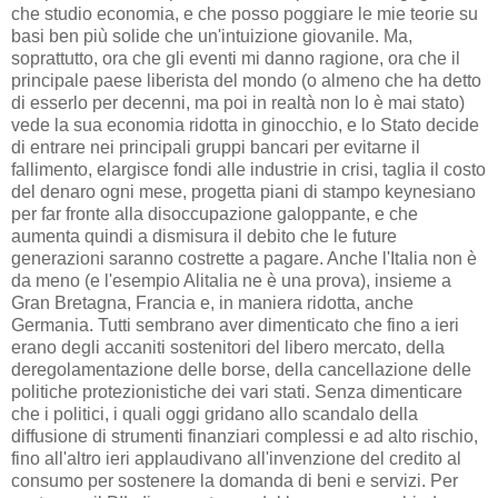
che studio economia, e che posso poggiare le mie teorie su
basi ben più solide che un'intuizione giovanile. Ma,
soprattutto, ora che gli eventi mi danno ragione, ora che il
principale paese liberista del mondo (o almeno che ha detto
di esserlo per decenni, ma poi in realtà non lo è mai stato)
vede la sua economia ridotta in ginocchio, e lo Stato decide
di entrare nei principali gruppi bancari per evitarne il
fallimento, elargisce fondi alle industrie in crisi, taglia il costo
del denaro ogni mese, progetta piani di stampo keynesiano
per far fronte alla disoccupazione galoppante, e che
aumenta quindi a dismisura il debito che le future
generazioni saranno costrette a pagare. Anche l'Italia non è
da meno (e l'esempio Alitalia ne è una prova), insieme a
Gran Bretagna, Francia e, in maniera ridotta, anche
Germania. Tutti sembrano aver dimenticato che fino a ieri
erano degli accaniti sostenitori del libero mercato, della
deregolamentazione delle borse, della cancellazione delle
politiche protezionistiche dei vari stati. Senza dimenticare
che i politici, i quali oggi gridano allo scandalo della
diffusione di strumenti finanziari complessi e ad alto rischio,
fino all'altro ieri applaudivano all'invenzione del credito al
consumo per sostenere la domanda di beni e servizi. Per