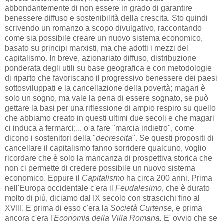
abbondantemente di non essere in grado di garantire
benessere diffuso e sostenibilità della crescita. Sto quindi
scrivendo un romanzo a scopo divulgativo, raccontando
come sia possibile creare un nuovo sistema economico,
basato su principi marxisti, ma che adotti i mezzi del
capitalismo. In breve, azionariato diffuso, distribuzione
ponderata degli utili su base geografica e con metodologie
di riparto che favoriscano il progressivo benessere dei paesi
sottosviluppati e la cancellazione della povertà; magari è
solo un sogno, ma vale la pena di essere sognato, se può
gettare la basi per una riflessione di ampio respiro su quello
che abbiamo creato in questi ultimi due secoli e che magari
ci induca a fermarci;... o a fare "marcia indietro", come
dicono i sostenitori della "
decrescita
". Se questi propositi di
cancellare il capitalismo fanno sorridere qualcuno, voglio
ricordare che è solo la mancanza di prospettiva storica che
non ci permette di credere possibile un nuovo sistema
economico. Eppure il
Capitalismo
ha circa 200 anni. Prima
nell'Europa occidentale c'era il
Feudalesimo
, che è durato
molto di più, diciamo dal IX secolo con strascichi fino al
XVIII. E prima di esso c'era la
Società Curtense,
e prima
ancora c'era l'
Economia della Villa Romana.
E' ovvio che se